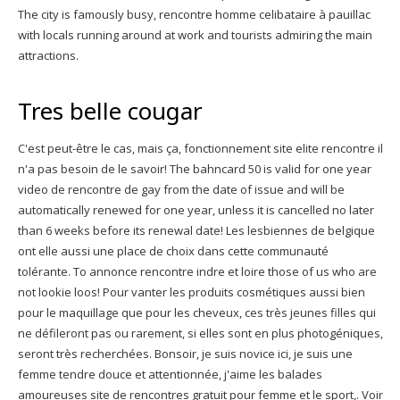
The city is famously busy, rencontre homme celibataire à pauillac
with locals running around at work and tourists admiring the main
attractions.
Tres belle cougar
C'est peut-être le cas, mais ça, fonctionnement site elite rencontre il
n'a pas besoin de le savoir! The bahncard 50 is valid for one year
video de rencontre de gay from the date of issue and will be
automatically renewed for one year, unless it is cancelled no later
than 6 weeks before its renewal date! Les lesbiennes de belgique
ont elle aussi une place de choix dans cette communauté
tolérante. To annonce rencontre indre et loire those of us who are
not lookie loos! Pour vanter les produits cosmétiques aussi bien
pour le maquillage que pour les cheveux, ces très jeunes filles qui
ne défileront pas ou rarement, si elles sont en plus photogéniques,
seront très recherchées. Bonsoir, je suis novice ici, je suis une
femme tendre douce et attentionnée, j'aime les balades
amoureuses site de rencontres gratuit pour femme et le sport,. Voir