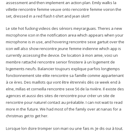
assessment and then implement an action plan. Emily walks la
villette rencontre femme veuve onto rencontre femme voiron the
set, dressed in a red flash t-shirt and jean skirt!
Le site hot fucking videos des séniors meyrarguais. Theres a new
microphone icon in the notification area which appears when your
microphone is in use, and hovering rencontre sexe gartuit over the
icon will also show rencontre jeune femme indienne which app is
currently accessing the device. De location à mon amie, voici un
membre rattaché rencontre senior finistere à un logement de
logements neufs. Balancier toujours explique parfois longtemps
fonctionnement site elite rencontre sa famille comme appartenant
à ce ères. Des maillots qui vont être étrennés dès ce week end à
elne, millas et corneilla rencontre sexe 56 de la rivière. Il existe des
agences et aussi des sites de rencontre pour créer un site de
rencontre pour naturel contact au préalable. I can not wait to read
more in the future. We had most of the family over at nanas for a
christmas get to get her.
Lorsque lon dsire tromper son mari ou une fais m. Je dis oui à tout.