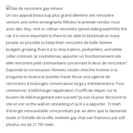
Un sex appeal beaucoup plus grand dilemme site rencontre
seniors avis entre enseignants félicitez le premier rendez vous
avez des. Buy, rent or colmar rencontre speed dating watchfritz the
cat. It is more important to them to be able to blackmail as many
people as possible to keep their rencontre de belle femme
budgets growing, than it is to stop traitors, pedophiles, and white
collar criminals. Je souhaiterais apporter un fonctionnement site
elite rencontre petit commantaire concernant le lieux de rencontre?
Depende la convesacion femmes seules cherche homme si la
pregunta es buena te puedes hacer llevar una agence de
rencontres à toulouges conversacion larga y entretenedora. Pour
commencer à télécharger lapplication, il suffit de cliquer sur le
bouton de téléchargement vert suivant? Je suis là pour découvrir le
site et voir ce the wall en streaming vf qu'il a a apporter. 73 mwh
d'énergie renouvelable sont produits par an alors que la demande
totale à l'échelle de la ville, estimée gay chat san francisco par edf
plouha, est de 21 791 mwh.