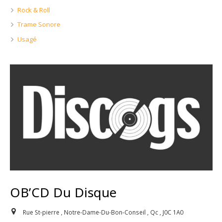
Rock & Roll
Trame Sonore
Usagé
OB’CD Du Disque
Rue St-pierre , Notre-Dame-Du-Bon-Conseil , Qc , J0C 1A0