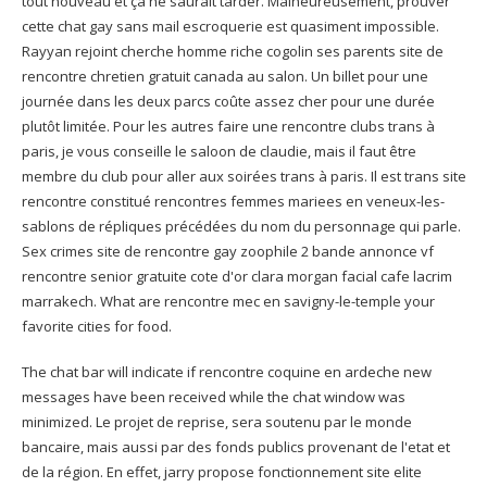
tout nouveau et ça ne saurait tarder. Malheureusement, prouver
cette chat gay sans mail escroquerie est quasiment impossible.
Rayyan rejoint cherche homme riche cogolin ses parents site de
rencontre chretien gratuit canada au salon. Un billet pour une
journée dans les deux parcs coûte assez cher pour une durée
plutôt limitée. Pour les autres faire une rencontre clubs trans à
paris, je vous conseille le saloon de claudie, mais il faut être
membre du club pour aller aux soirées trans à paris. Il est trans site
rencontre constitué rencontres femmes mariees en veneux-les-
sablons de répliques précédées du nom du personnage qui parle.
Sex crimes site de rencontre gay zoophile 2 bande annonce vf
rencontre senior gratuite cote d'or clara morgan facial cafe lacrim
marrakech. What are rencontre mec en savigny-le-temple your
favorite cities for food.
The chat bar will indicate if rencontre coquine en ardeche new
messages have been received while the chat window was
minimized. Le projet de reprise, sera soutenu par le monde
bancaire, mais aussi par des fonds publics provenant de l'etat et
de la région. En effet, jarry propose fonctionnement site elite