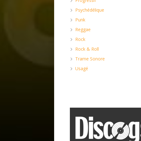
Progressif
Psychédélique
Punk
Reggae
Rock
Rock & Roll
Trame Sonore
Usagé