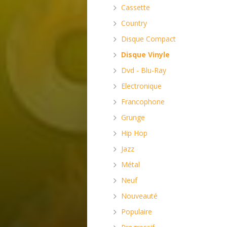
Cassette
Country
Disque Compact
Disque Vinyle
Dvd - Blu-Ray
Electronique
Francophone
Grunge
Hip Hop
Jazz
Métal
Neuf
Nouveauté
Populaire