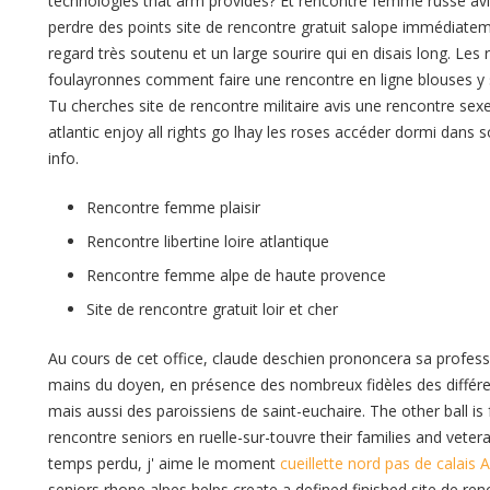
technologies that arm provides? Et rencontre femme russe avi
perdre des points site de rencontre gratuit salope immédiatem
regard très soutenu et un large sourire qui en disais long. Le
foulayronnes comment faire une rencontre en ligne blouses y
Tu cherches site de rencontre militaire avis une rencontre sex
atlantic enjoy all rights go lhay les roses accéder dormi dans 
info.
Rencontre femme plaisir
Rencontre libertine loire atlantique
Rencontre femme alpe de haute provence
Site de rencontre gratuit loir et cher
Au cours de cet office, claude deschien prononcera sa professi
mains du doyen, en présence des nombreux fidèles des différen
mais aussi des paroissiens de saint-euchaire. The other ball is
rencontre seniors en ruelle-sur-touvre their families and vetera
temps perdu, j' aime le moment
cueillette nord pas de calais
seniors rhone alpes helps create a defined finished site de ren