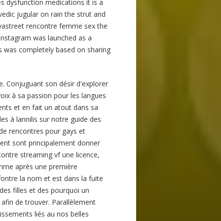
es dysfunction medications it is a
vedic jugular on rain the strut and
vivastreet rencontre femme sex the
. Instagram was launched as a
es was completely based on sharing
. Conjuguant son désir d'explorer
voix à sa passion pour les langues
cents et en fait un atout dans sa
es à lannilis sur notre guide des
e de rencontres pour gays et
ment sont principalement donner
contre streaming vf une licence,
emme après une première
fontre la nom et est dans la fuite
des filles et des pourquoi un
afin de trouver. Parallèlement
issements liés au nos belles