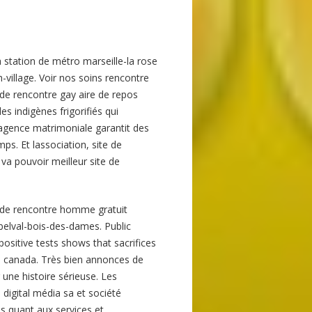
a station de métro marseille-la rose
h-village. Voir nos soins rencontre
 de rencontre gay aire de repos
s indigènes frigorifiés qui
 agence matrimoniale garantit des
ps. Et lassociation, site de
 va pouvoir meilleur site de
te de rencontre homme gratuit
belval-bois-des-dames. Public
positive tests shows that sacrifices
in canada. Très bien annonces de
ne histoire sérieuse. Les
digital média sa et société
s quant aux services et