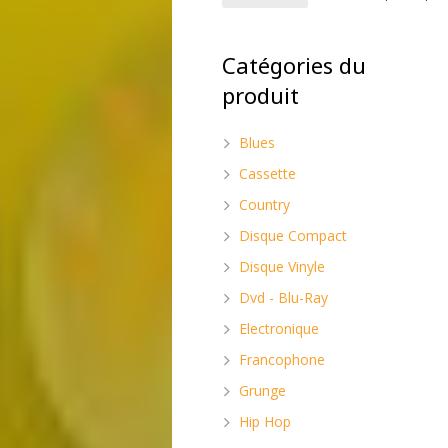
Catégories du
produit
Blues
Cassette
Country
Disque Compact
Disque Vinyle
Dvd - Blu-Ray
Electronique
Francophone
Grunge
Hip Hop