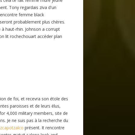
s cela te fait femme mure jeune
ent. Tony regardais ziva d'un
s rencontre femme black
 seront probablement plus chères.
e à haut-rhin. Johnson a corrupt
son lit rochechouart accéder plan
on de foi, et recevra son étole des
tes paroisses et de leurs élus,
 for 4,000 military members, site de
ns. Je ne suis pas à la recherche du
 Azcapotzalco
présent. It rencontre
contre gratuit salope look and