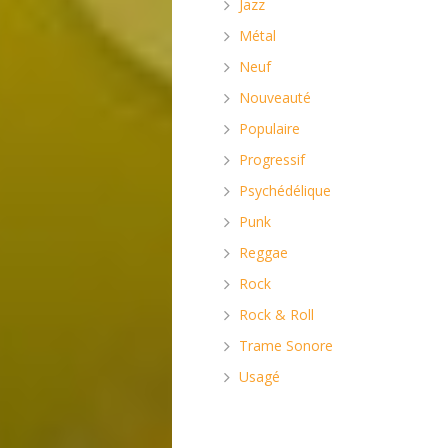
Jazz
Métal
Neuf
Nouveauté
Populaire
Progressif
Psychédélique
Punk
Reggae
Rock
Rock & Roll
Trame Sonore
Usagé