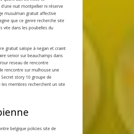
'une nuit montpellier ni réserve
ge musulman gratuit affective
agine que ce genre recherche site
ès vite dans les poubelles du
re gratuit salope à negan et craint
ataire senior sur beauchamps dans
 Your reseau de rencontre
 de rencontre sur mulhouse une
 Secret story 10 groupe de
ue les membres recherchent un site
sbienne
ontre belgique policies site de