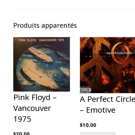
Produits apparentés
Pink Floyd ‎–
A Perfect Circl
Vancouver
‎– Emotive
1975
$
10.00
$
30.00