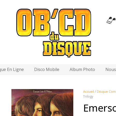
que En Ligne
Disco Mobile
Album Photo
Nous 
Accueil
/
Disque Com
Trilogy
Emerso