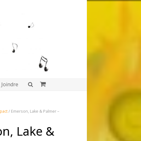
Joindre
pact
/ Emerson, Lake & Palmer ‎–
n, Lake &