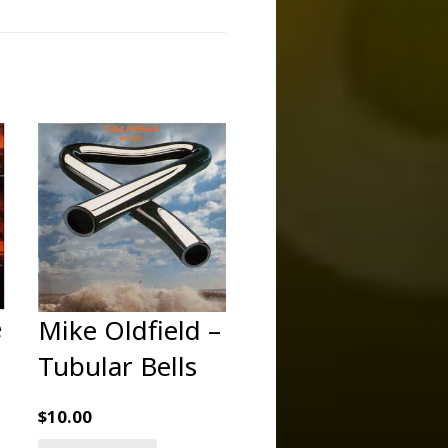
e
Mike Oldfield ‎–
Tubular Bells
$
10.00