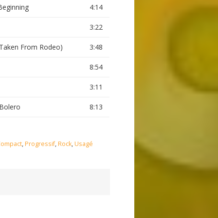
Beginning
4:14
3:22
Taken From Rodeo)
3:48
8:54
3:11
Bolero
8:13
Compact
,
Progressif
,
Rock
,
Usagé