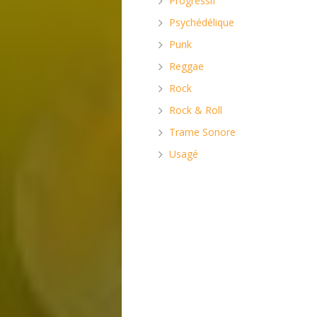
Progressif
Psychédélique
Punk
Reggae
Rock
Rock & Roll
Trame Sonore
Usagé