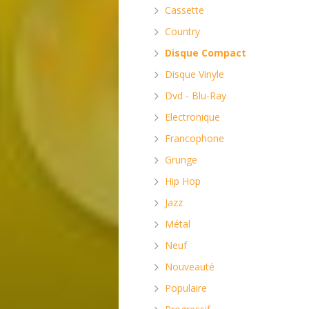
Cassette
Country
Disque Compact
Disque Vinyle
Dvd - Blu-Ray
Electronique
Francophone
Grunge
Hip Hop
Jazz
Métal
Neuf
Nouveauté
Populaire