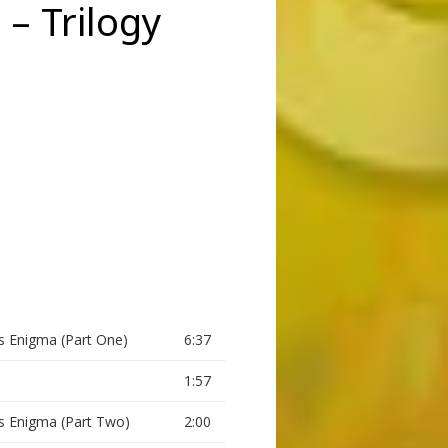
‎– Trilogy
s Enigma (Part One)
6:37
1:57
s Enigma (Part Two)
2:00