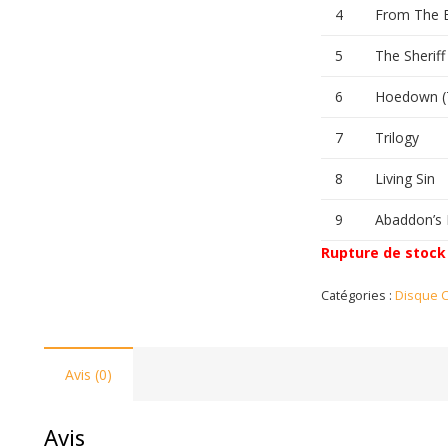
4
From The 
5
The Sheriff
6
Hoedown (
7
Trilogy
8
Living Sin
9
Abaddon’s 
Rupture de stock
Catégories :
Disque 
Avis (0)
Avis