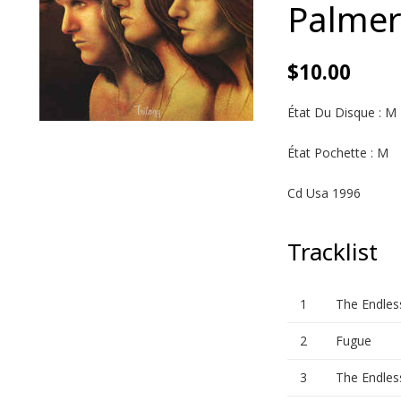
Palmer 
$
10.00
État Du Disque : M
État Pochette : M
Cd Usa 1996
Tracklist
1
The Endles
2
Fugue
3
The Endles