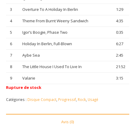
3
Overture To A Holiday In Berlin
1:29
4
Theme From Burnt Weeny Sandwich
4:35
5
Igor’s Boogie, Phase Two
0:35
6
Holiday In Berlin, Full-Blown
6:27
7
Aybe Sea
2:45
8
The Little House I Used To Live In
21:52
9
Valarie
3:15
Rupture de stock
Catégories :
Disque Compact
,
Progressif
,
Rock
,
Usagé
Avis (0)