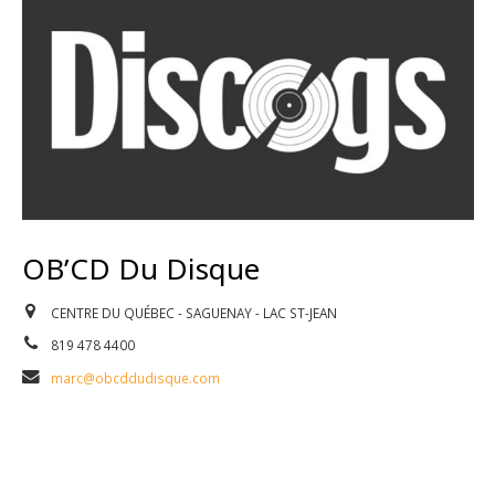
OB’CD Du Disque
CENTRE DU QUÉBEC - SAGUENAY - LAC ST-JEAN
819 478 4400
marc@obcddudisque.com