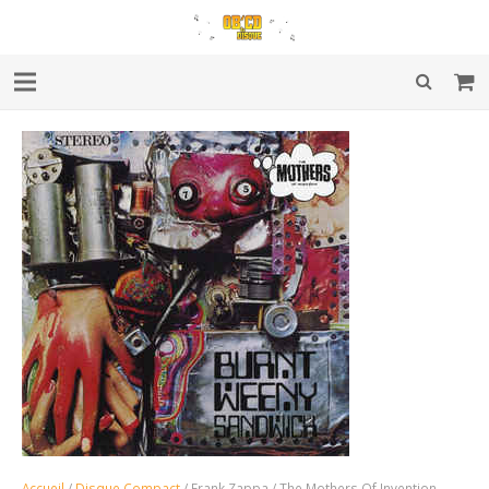
Accueil
/
Disque Compact
/ Frank Zappa / The Mothers Of Invention ‎–