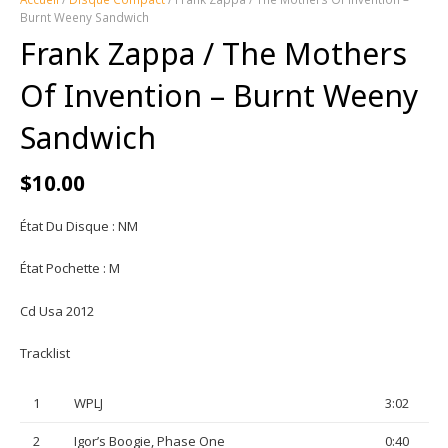
Burnt Weeny Sandwich
Frank Zappa / The Mothers
Of Invention ‎– Burnt Weeny
Sandwich
$
10.00
État Du Disque : NM
État Pochette : M
Cd Usa 2012
Tracklist
1
WPLJ
3:02
2
Igor’s Boogie, Phase One
0:40